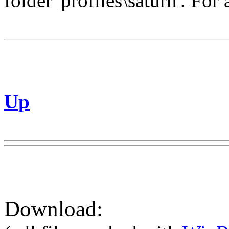
folder 'profiles\saturn'. For 
Up
Download: