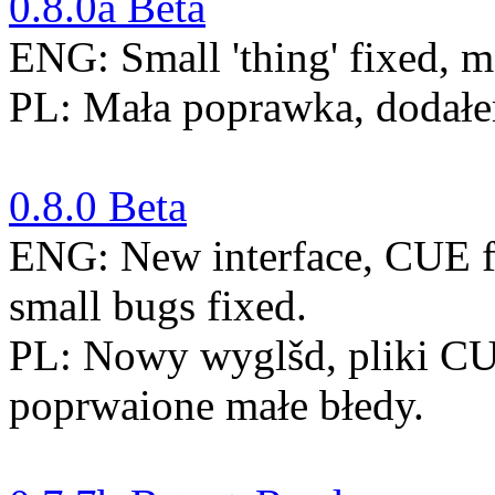
0.8.0a Beta
ENG: Small 'thing' fixed, m
PL: Mała poprawka, dodałem
0.8.0 Beta
ENG: New interface, CUE fi
small bugs fixed.
PL: Nowy wyglšd, pliki CUE
poprwaione małe błedy.