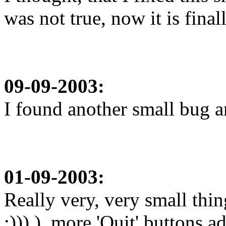
was not true, now it is final
09-09-2003:
I found another small bug an
01-09-2003:
Really very, very small thin
;))) ), more 'Quit' buttons a