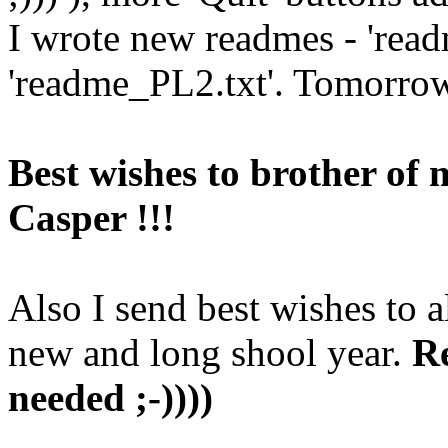
I wrote new readmes - 'rea
'readme_PL2.txt'. Tomorrow 
Best wishes to brother of 
Casper !!!
Also I send best wishes to al
new and long shool year.
R
needed ;-))))