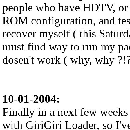
people who have HDTV, or 
ROM configuration, and test
recover myself ( this Saturd
must find way to run my pa
dosen't work ( why, why ?!? )
10-01-2004:
Finally in a next few weeks
with GiriGiri Loader, so I'v