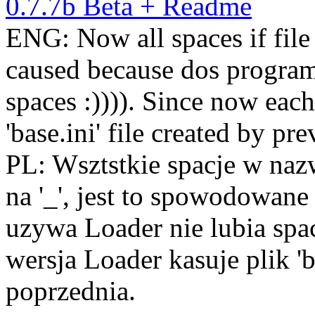
0.7.7b Beta + Readme
ENG: Now all spaces if file n
caused because dos programs
spaces :)))). Since now eac
'base.ini' file created by pr
PL: Wsztstkie spacje w na
na '_', jest to spowodowan
uzywa Loader nie lubia spac
wersja Loader kasuje plik '
poprzednia.