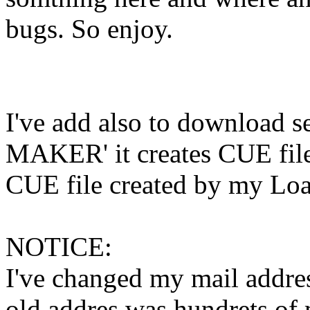
bugs. So enjoy.
I've add also to download
MAKER' it creates CUE files
CUE file created by my Loa
NOTICE:
I've changed my mail addre
old addres was hundrets o