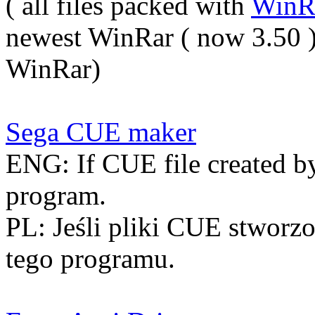
( all files packed with
WinR
newest WinRar ( now 3.50 )
WinRar)
Sega CUE maker
ENG: If CUE file created by
program.
PL: Jeśli pliki CUE stworzo
tego programu.